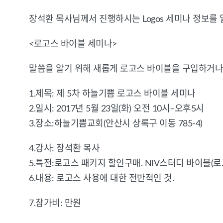
장석환 목사님께서 진행하시는 Logos 세미나 정보를
<
로고스
바이블
세미나
>
말씀을
알기
위해
새롭게
로고스
바이블을
구입하거나
1.
제목
:
제
5
차
하늘기쁨
로고스
바이블
세미나
2.
일시
: 2017
년
5
월
23
일
(
화
)
오전
10
시
–
오후
5
시
3.
장소
:
하늘기쁨교회
(
안산시
상록구
이동
785-4)
4.강사: 장석환 목사
5.
특전
:
로고스
패키지
할인구매
. NIV
스터디
바이블(로
6.
내용
:
로고스
사용에
대한
전반적인
것
.
7.
참가비
:
만원