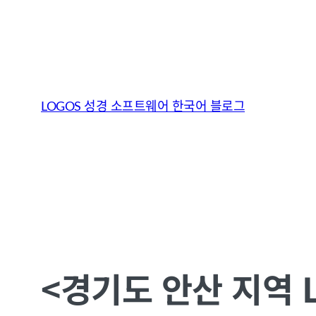
콘
텐
LOGOS 성경 소프트웨어 한국어 블로그
츠
로
바
로
가
기
<경기도 안산 지역 L