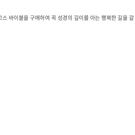
고스
바이블을
구매하여
꼭
성경의
깊이를
아는
행복한
길을
갈