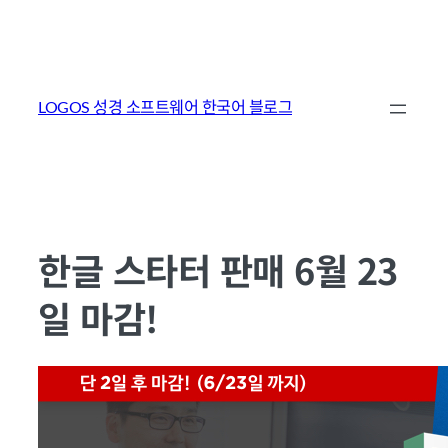
콘
텐
LOGOS 성경 소프트웨어 한국어 블로그
츠
로
바
로
가
한글 스타터 판매 6월 23
기
일 마감!