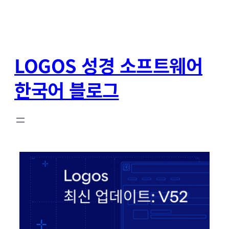
콘
텐
LOGOS 성경 소프트웨어
츠
로
한국어 블로그
바
로
가
기