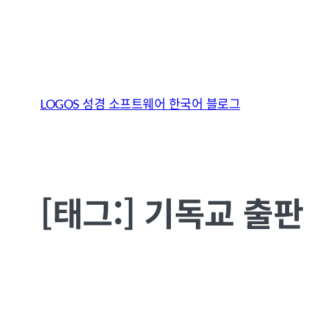
콘
텐
LOGOS 성경 소프트웨어 한국어 블로그
츠
로
바
로
[태그:]
기독교 출판
가
기