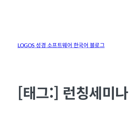
콘
텐
LOGOS 성경 소프트웨어 한국어 블로그
츠
로
바
로
[태그:]
런칭세미나
가
기